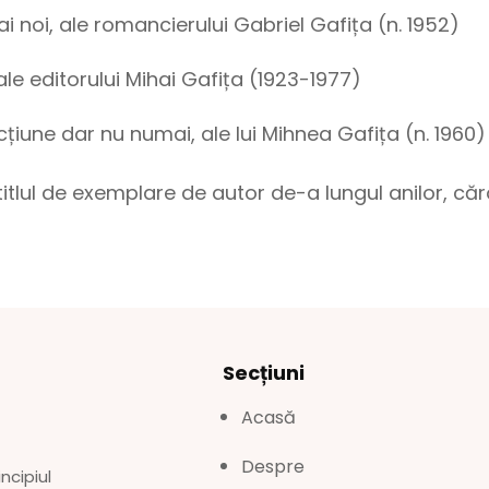
ai noi, ale romancierului Gabriel Gafița (n. 1952)
ă ale editorului Mihai Gafița (1923-1977)
icțiune dar nu numai, ale lui Mihnea Gafița (n. 1960)
titlul de exemplare de autor de-a lungul anilor, căr
Secțiuni
Acasă
Despre
ncipiul