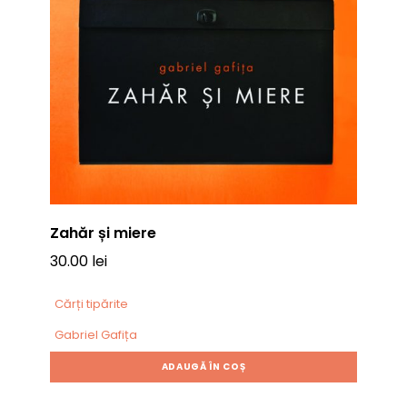
Zahăr și miere
30.00
lei
Cărți tipărite
Gabriel Gafița
ADAUGĂ ÎN COȘ