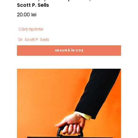
Scott P. Sells
20.00
lei
Cărți tipărite
Dr. Scott P. Sells
ADAUGĂ ÎN COȘ