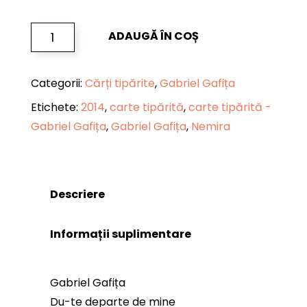
CANTITATE
ADAUGĂ ÎN COȘ
DU-
TE
DEPARTE
Categorii:
Cărți tipărite
,
Gabriel Gafița
DE
MINE
Etichete:
2014
,
carte tipărită
,
carte tipărită -
Gabriel Gafița
,
Gabriel Gafița
,
Nemira
Descriere
Informații suplimentare
Gabriel Gafița
Du-te departe de mine