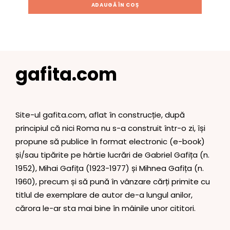
ADAUGĂ ÎN COȘ
gafita.com
Site-ul gafita.com, aflat în construcție, după
principiul că nici Roma nu s-a construit într-o zi, își
propune să publice în format electronic (e-book)
și/sau tipărite pe hârtie lucrări de Gabriel Gafița (n.
1952), Mihai Gafița (1923-1977) și Mihnea Gafița (n.
1960), precum și să pună în vânzare cărți primite cu
titlul de exemplare de autor de-a lungul anilor,
cărora le-ar sta mai bine în mâinile unor cititori.