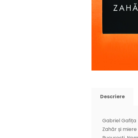
Descriere
Gabriel Gafița
Zahăr și miere
București, Nem