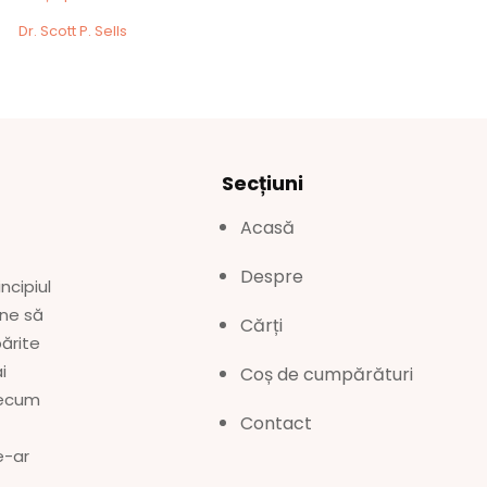
Dr. Scott P. Sells
Secțiuni
Acasă
Despre
ncipiul
une să
Cărți
părite
i
Coș de cumpărături
precum
Contact
e-ar