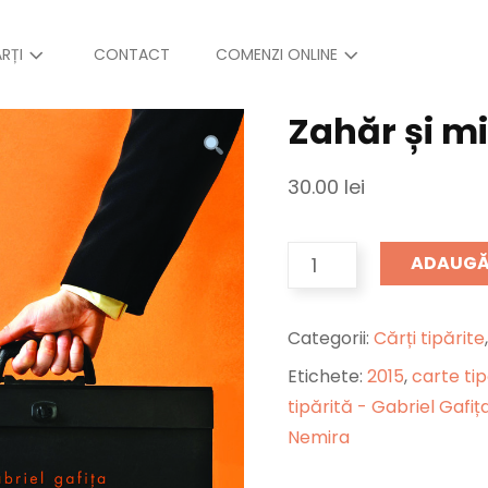
RȚI
CONTACT
COMENZI ONLINE
Zahăr și m
30.00
lei
CANTITATE
ADAUGĂ 
ZAHĂR
ȘI
MIERE
Categorii:
Cărți tipărite
Etichete:
2015
,
carte tip
tipărită - Gabriel Gafiț
Nemira