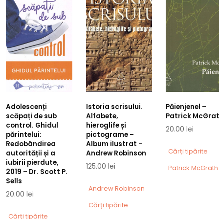
Adolescenți
Istoria scrisului.
Păienjenel –
scăpați de sub
Alfabete,
Patrick McGra
control. Ghidul
hieroglife și
20.00
lei
părintelui:
pictograme –
Redobândirea
Album ilustrat –
Cărți tipărite
autorității și a
Andrew Robinson
iubirii pierdute,
125.00
lei
Patrick McGrath
2019 – Dr. Scott P.
Sells
Andrew Robinson
20.00
lei
Cărți tipărite
Cărți tipărite