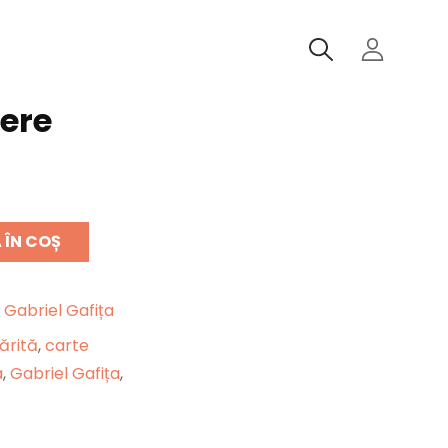
SEARCH
iere
ÎN COȘ
,
Gabriel Gafița
ărită
,
carte
a
,
Gabriel Gafița
,