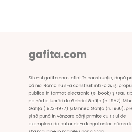
gafita.com
Site-ul gafita.com, aflat în construcție, după pri
că nici Roma nu s-a construit într-o zi, își prop
publice în format electronic (e-book) și/sau ti
pe hârtie lucrări de Gabriel Gafița (n. 1952), Miha
Gafița (1923-1977) și Mihnea Gafița (n. 1960), 
și să pună în vânzare cărți primite cu titlul de
exemplare de autor de-a lungul anilor, cărora l
sta mai bine în mâinile unor cititori.