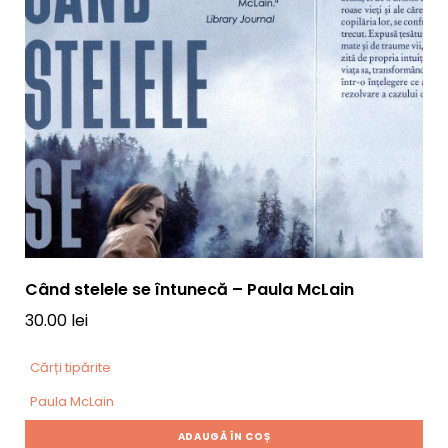
Când stelele se întunecă – Paula McLain
30.00
lei
Cărți tipărite
Paula McLain
ADAUGĂ ÎN COȘ