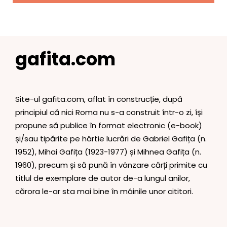
gafita.com
Site-ul gafita.com, aflat în construcție, după
principiul că nici Roma nu s-a construit într-o zi, își
propune să publice în format electronic (e-book)
și/sau tipărite pe hârtie lucrări de Gabriel Gafița (n.
1952), Mihai Gafița (1923-1977) și Mihnea Gafița (n.
1960), precum și să pună în vânzare cărți primite cu
titlul de exemplare de autor de-a lungul anilor,
cărora le-ar sta mai bine în mâinile unor cititori.