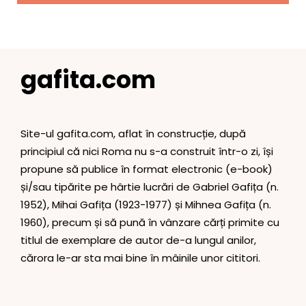
gafita.com
Site-ul gafita.com, aflat în construcție, după
principiul că nici Roma nu s-a construit într-o zi, își
propune să publice în format electronic (e-book)
și/sau tipărite pe hârtie lucrări de Gabriel Gafița (n.
1952), Mihai Gafița (1923-1977) și Mihnea Gafița (n.
1960), precum și să pună în vânzare cărți primite cu
titlul de exemplare de autor de-a lungul anilor,
cărora le-ar sta mai bine în mâinile unor cititori.