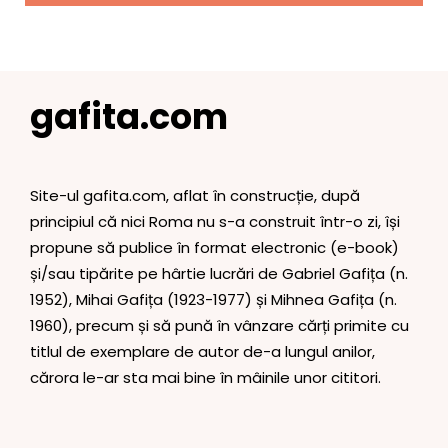
gafita.com
Site-ul gafita.com, aflat în construcție, după
principiul că nici Roma nu s-a construit într-o zi, își
propune să publice în format electronic (e-book)
și/sau tipărite pe hârtie lucrări de Gabriel Gafița (n.
1952), Mihai Gafița (1923-1977) și Mihnea Gafița (n.
1960), precum și să pună în vânzare cărți primite cu
titlul de exemplare de autor de-a lungul anilor,
cărora le-ar sta mai bine în mâinile unor cititori.