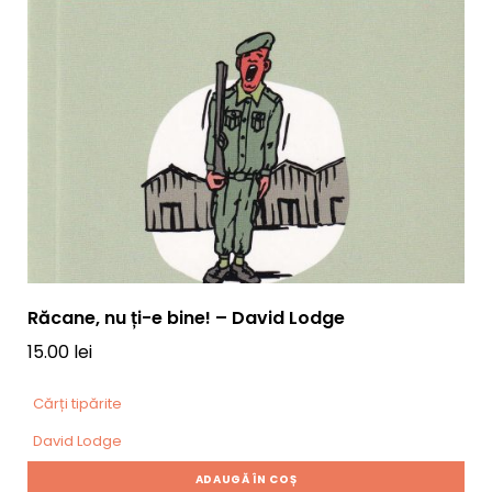
Răcane, nu ți-e bine! – David Lodge
15.00
lei
Cărți tipărite
David Lodge
ADAUGĂ ÎN COȘ