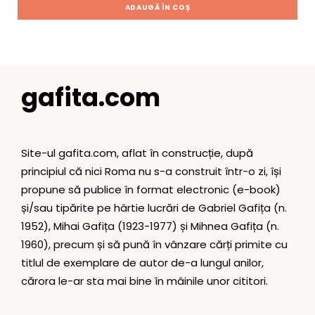
ADAUGĂ ÎN COȘ
gafita.com
Site-ul gafita.com, aflat în construcție, după
principiul că nici Roma nu s-a construit într-o zi, își
propune să publice în format electronic (e-book)
și/sau tipărite pe hârtie lucrări de Gabriel Gafița (n.
1952), Mihai Gafița (1923-1977) și Mihnea Gafița (n.
1960), precum și să pună în vânzare cărți primite cu
titlul de exemplare de autor de-a lungul anilor,
cărora le-ar sta mai bine în mâinile unor cititori.