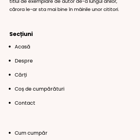
titlul de exemplare de autor de-a lungul anilor,
cărora le-ar sta mai bine în mâinile unor cititori.
Secțiuni
Acasă
Despre
Cărți
Coș de cumpărături
Contact
Cum cumpăr