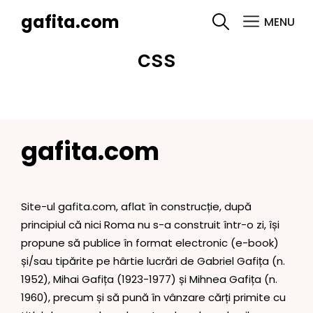
gafita.com
MENU
SEARCH
css
gafita.com
Site-ul gafita.com, aflat în construcție, după
principiul că nici Roma nu s-a construit într-o zi, își
propune să publice în format electronic (e-book)
și/sau tipărite pe hârtie lucrări de Gabriel Gafița (n.
1952), Mihai Gafița (1923-1977) și Mihnea Gafița (n.
1960), precum și să pună în vânzare cărți primite cu