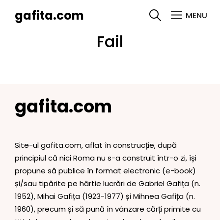
gafita.com
MENU
SEARCH
Fail
gafita.com
Site-ul gafita.com, aflat în construcție, după
principiul că nici Roma nu s-a construit într-o zi, își
propune să publice în format electronic (e-book)
și/sau tipărite pe hârtie lucrări de Gabriel Gafița (n.
1952), Mihai Gafița (1923-1977) și Mihnea Gafița (n.
1960), precum și să pună în vânzare cărți primite cu