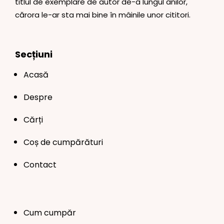
titlul de exemplare de autor de-a lungul anilor,
cărora le-ar sta mai bine în mâinile unor cititori.
Secțiuni
Acasă
Despre
Cărți
Coș de cumpărături
Contact
Cum cumpăr