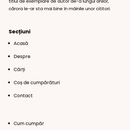
titlul de exemplare de autor de-a lungul anilor,
cărora le-ar sta mai bine în mâinile unor cititori.
Secțiuni
Acasă
Despre
Cărți
Coș de cumpărături
Contact
Cum cumpăr