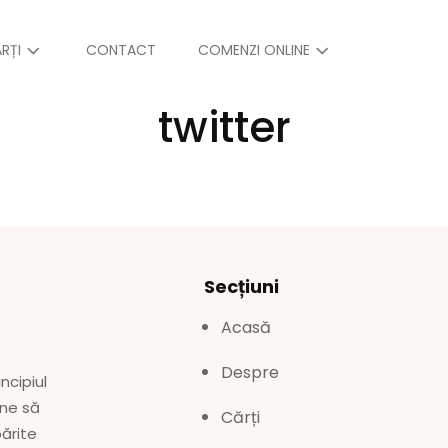
RȚI
CONTACT
COMENZI ONLINE
twitter
Secțiuni
Acasă
Despre
ncipiul
une să
Cărți
părite