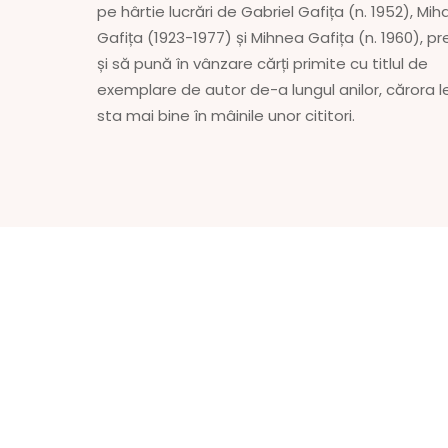
pe hârtie lucrări de Gabriel Gafița (n. 1952), Miha
Gafița (1923-1977) și Mihnea Gafița (n. 1960), 
și să pună în vânzare cărți primite cu titlul de
exemplare de autor de-a lungul anilor, cărora l
sta mai bine în mâinile unor cititori.