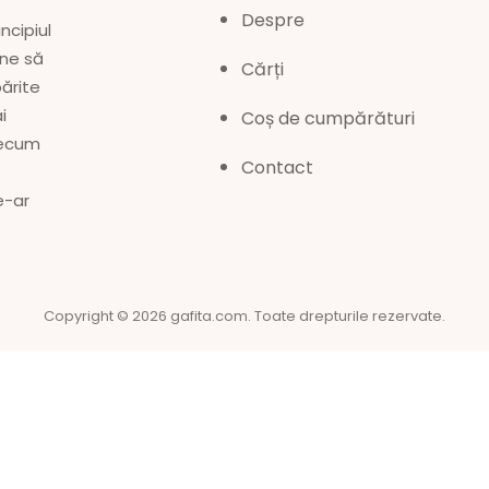
Despre
ncipiul
une să
Cărți
părite
i
Coș de cumpărături
precum
Contact
e-ar
Copyright © 2026
gafita.com
. Toate drepturile rezervate.