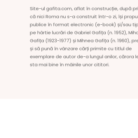
Site-ul gafita.com, aflat în construcție, după pri
că nici Roma nu s-a construit într-o zi, își prop
publice în format electronic (e-book) și/sau ti
pe hârtie lucrări de Gabriel Gafița (n. 1952), Miha
Gafița (1923-1977) și Mihnea Gafița (n. 1960), 
și să pună în vânzare cărți primite cu titlul de
exemplare de autor de-a lungul anilor, cărora l
sta mai bine în mâinile unor cititori.