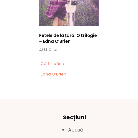
Fetele de la țară. O trilogie
– Edna O’Brien
40.00
lei
Cărți tipărite
Edna O’Brien
Secțiuni
Acasă